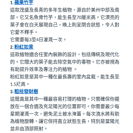
蘋果竹芋
1.
這款茂盛及長青的多年生植物，源自於美州中部及南
部。它又名魚骨竹芋，能生長至
厘米高。它漂亮的
70
葉子會在白天展現自己，晚上則呈閉合狀態，令人對
它愛不釋手。
它需要每
至
日灌溉一次。
3
4
粉紅如意
2.
這款植物適合任室內裝飾的設計，包括傳統及現代化
的。它闊大的葉子能去除空氣中的毒物。它亦被視為
有助提升效率及專注力的植物
。
粉紅如意是其中一種在最長壽的室內盆栽，能生長至
尺高。
1.5
粗枝發財樹
3.
這簡直是其中一種最容易打理的植物。只需確保你擺
放在一個合適及充足陽光的位置即可。你需要最少每
星期灌溉一次，避免泥土被水淹蓋。每次澆水將有助
為植物旋轉，讓它保持直立狀態生長，特別是當陽光
並非由頂部照射。