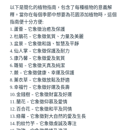
以下是簡化的植物指南，包含了每種植物的意義解
釋。當你在每個季節中想要為花園添加植物時，這個
指南便十分方便
:
1.
蘆薈
它象徵治癒及保護
–
2.
杜鵑花
它象徵氣質、力量及美麗
–
3.
盆景
它象徵和諧、智慧及平靜
–
4.
仙人掌
它象徵保護及耐力
–
5.
康乃馨
它象徵愛及氣質
–
6.
雛菊
它象徵天真及純潔
–
7.
蕨
它象徵健康、幸運及保護
–
8.
薰衣草
它象徵放鬆及舒適
–
9.
幸福竹
它象徵好運及長壽
–
10.
金錢樹
它象徵財富及好運
–
11.
蘭花
它象徵仰慕及愛情
–
12.
百合花
它象徵和平及同情
–
13.
綠蘿
它象徵對大自然的愛及生長
–
14.
豹紋竹芋
它象徵虔誠及專注
–