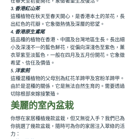
在春天至初夏開花，象徵著重生及復活。
香港紅山茶
3.
這種植物在秋天至春天開心，是香港本土的茶花，長
出紅色的花瓣。它象徵熱情及深層的慾望。
香港原生鳶尾
4.
這品種的植物在香港、中國及台灣地區生長。長出細
小及深淺不一的藍色鮮花，從偏向深淺色至紫色，薰
衣草紫至淡藍色，一般在四月及五月份開花。它象徵
希望、信任及價值。
洋紫荊
5.
這種混種植物的父母別為紅花羊蹄甲及宮粉羊蹄甲。
由於是混種的關係，它是無法自然生育的。需要透過
切除根部來嫁接繁殖。
美麗的室內盆栽
你想在家居種植幾款盆栽，但又無從入手？我們已為
你挑選了幾款盆栽，隨時可為你的家居注入翠綠的活
力：