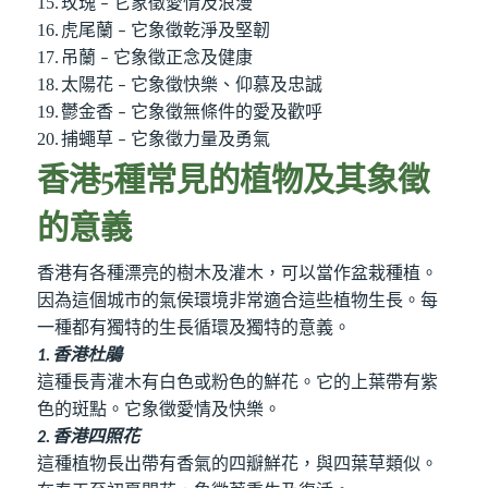
15.
玫瑰
它象徵愛情及浪漫
–
16.
虎尾蘭
它象徵乾淨及堅韌
–
17.
吊蘭
它象徵正念及健康
–
18.
太陽花
它象徵快樂、仰慕及忠誠
–
19.
鬱金香
它象徵無條件的愛及歡呼
–
20.
捕蠅草
它象徵力量及勇氣
–
香港5
種常見的植物及其象徵
的意義
香港有各種漂亮的樹木及灌木，可以當作盆栽種植。
因為這個城市的氣侯環境非常適合這些植物生長。每
一種都有獨特的生長循環及獨特的意義。
香港杜鵑
1.
這種長青灌木有白色或粉色的鮮花。它的上葉帶有紫
色的斑點。它象徵愛情及快樂。
香港四照花
2.
這種植物長出帶有香氣的四瓣鮮花，與四葉草類似。