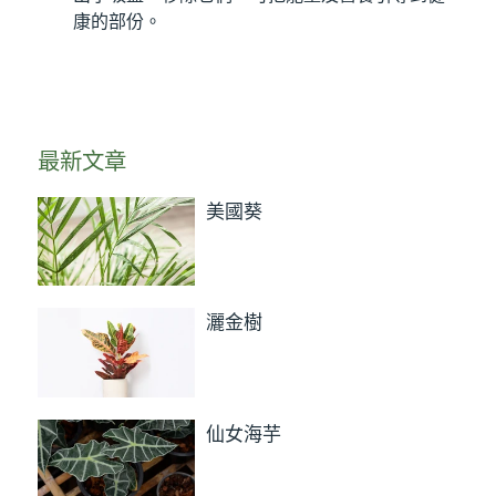
康的部份。
最新文章
美國葵
灑金樹
仙女海芋